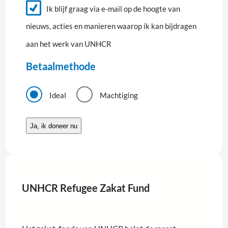
i
Ik blijf graag via e-mail op de hoogte van
a
e
m
nieuws, acties en manieren waarop ik kan bijdragen
u
w
aan het werk van UNHCR
s
b
r
Betaalmethode
i
e
B
f
e
Ideal
Machtiging
t
a
a
l
m
e
t
h
o
UNHCR Refugee Zakat Fund
d
e
*