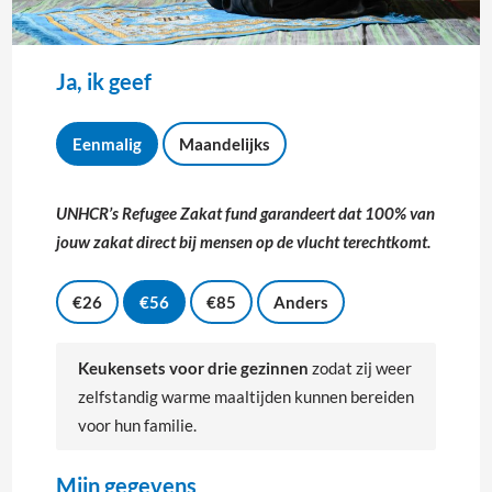
Ja, ik geef
J
a
Eenmalig
Maandelijks
,
i
G
k
i
UNHCR’s Refugee Zakat fund garandeert dat 100% van
g
f
e
jouw zakat direct bij mensen op de vlucht terechtkomt.
t
e
b
f
e
€26
€56
€85
Anders
*
d
r
a
Keukensets voor drie gezinnen
zodat zij weer
g
*
zelfstandig warme maaltijden kunnen bereiden
voor hun familie.
Mijn gegevens