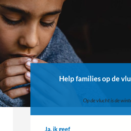
Help families op de vl
Op de vlucht is de wint
Ja, ik geef