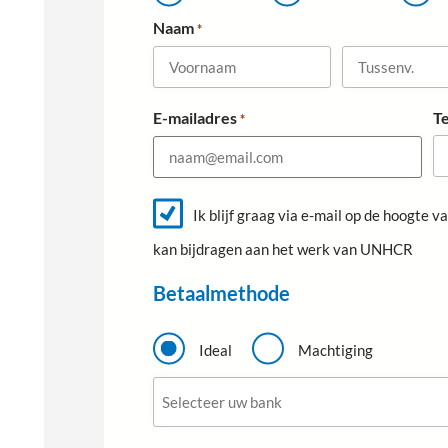
n
h
Naam
*
e
f
*
V
T
E-mailadres
T
*
o
u
o
s
r
s
N
n
e
i
Ik blijf graag via e-mail op de hoogte 
e
a
n
kan bijdragen aan het werk van UNHCR
u
a
v
w
s
m
.
Betaalmethode
b
r
B
i
e
Ideal
Machtiging
e
t
f
B
a
a
a
n
l
k
m