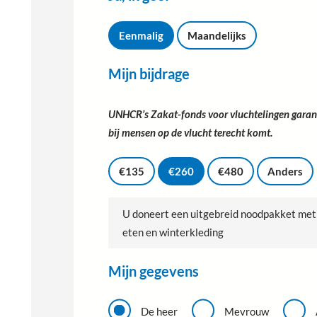
I
k
Eenmalig
Maandelijks
g
e
Mijn bijdrage
e
f
G
*
i
UNHCR’s Zakat-fonds voor vluchtelingen garan
f
bij mensen op de vlucht terecht komt.
t
b
e
€135
€260
€480
Anders
d
r
a
U doneert een uitgebreid noodpakket met 
g
*
eten en winterkleding
Mijn gegevens
A
a
De heer
Mevrouw