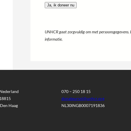
o
e
p
t
t
h
i
o
e
d
s
e
UNHCR gaat zorgvuldig om met persoonsgegevens. 
*
*
informatie.
Nederland
070 – 250 18 15
 18815
donateursnl@unhcr.org
 Den Haag
NL30INGB0007191836