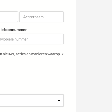
A
elefoonnummer
c
h
t
e
van nieuws, acties en manieren waarop ik
r
n
a
a
m