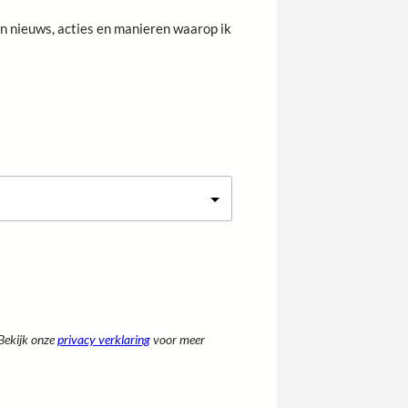
e
van nieuws, acties en manieren waarop ik
r
n
a
a
m
Bekijk onze
privacy verklaring
voor meer