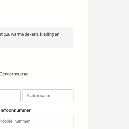
t o.a. warme dekens, kleding en
Genderneutraal
A
elefoonnummer
c
h
t