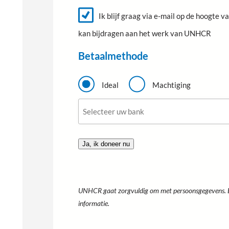
N
n
e
i
Ik blijf graag via e-mail op de hoogte 
e
a
n
kan bijdragen aan het werk van UNHCR
u
a
v
w
s
m
.
Betaalmethode
b
r
B
i
e
Ideal
Machtiging
e
t
f
B
a
a
a
n
l
k
m
o
e
p
t
t
h
i
o
e
d
s
e
UNHCR gaat zorgvuldig om met persoonsgegevens. 
*
*
informatie.