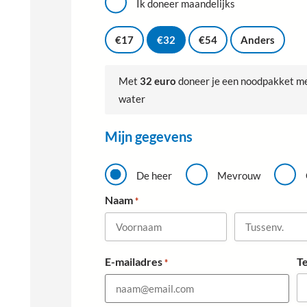
e
Ik doneer maandelijks
e
G
f
i
€17
€32
€54
Anders
*
f
t
b
Met
32 euro
doneer je een noodpakket me
e
water
d
r
a
Mijn gegevens
g
*
A
a
De heer
Mevrouw
n
h
Naam
*
e
f
*
V
T
E-mailadres
T
*
o
u
o
s
r
s