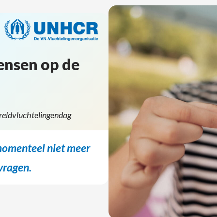
mensen op de
ereldvluchtelingendag
momenteel niet meer
 vragen.