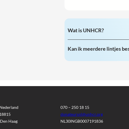
Wat is UNHCR?
Kan ik meerdere lintjes be
Nederland
070 – 250 18 15
 18815
donateursnl@unhcr.org
 Den Haag
NL30INGB0007191836