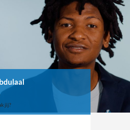
bdulaal
 jij?