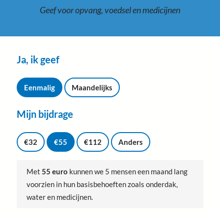
Geef voor opvang, voedsel en medicijnen
Ja, ik geef
I
k
Eenmalig
Maandelijks
g
e
Mijn bijdrage
e
f
G
*
i
€32
€55
€112
Anders
f
t
b
Met
55 euro
kunnen we 5 mensen een maand lang
e
voorzien in hun basisbehoeften zoals onderdak,
d
r
water en medicijnen.
a
g