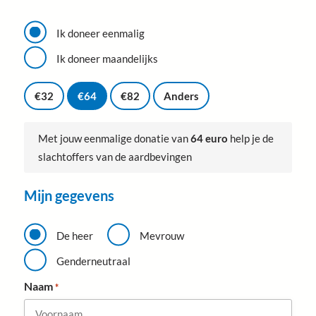
I
k
Ik doneer eenmalig
g
e
Ik doneer maandelijks
e
G
f
i
€32
€64
€82
Anders
*
f
t
b
Met jouw eenmalige donatie van
64 euro
help je de
e
slachtoffers van de aardbevingen
d
r
a
Mijn gegevens
g
*
A
a
De heer
Mevrouw
n
h
Genderneutraal
e
f
Naam
*
*