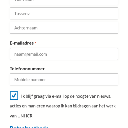
V
o
T
o
u
r
A
s
n
E-mailadres
*
c
s
a
h
e
a
t
n
m
e
Telefoonnummer
v
r
.
n
a
N
i
Ik blijf graag via e-mail op de hoogte van nieuws,
a
e
m
acties en manieren waarop ik kan bijdragen aan het werk
u
w
van UNHCR
s
b
r