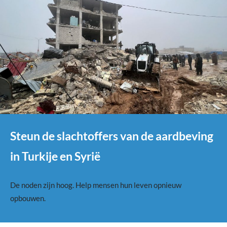
Steun de slachtoffers van de aardbeving
in Turkije en Syrië
De noden zijn hoog. Help mensen hun leven opnieuw
opbouwen.