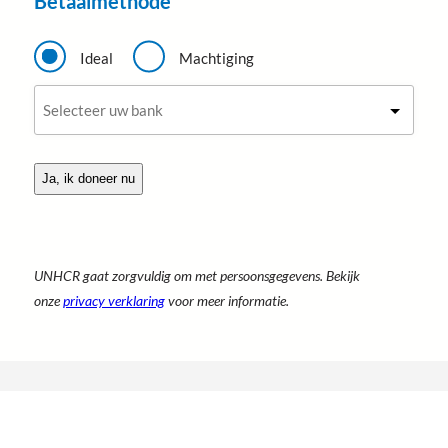
Betaalmethode
i
e
B
f
e
Ideal
Machtiging
t
B
a
a
a
n
l
k
m
o
e
p
t
t
h
i
o
e
d
s
e
*
*
UNHCR gaat zorgvuldig om met persoonsgegevens. Bekijk
onze
privacy verklaring
voor meer informatie.